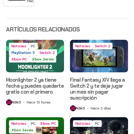
Hace 3 días
sus
servidores
ARTÍCULOS RELACIONADOS
Noticias
PC
Noticias
Switch 2
PlayStation 5
Switch 2
Xbox PC
Xbox Series
Moonlighter 2 ya tiene
Final Fantasy XIV llega a
fecha y puedes quedarte
Switch 2 y te deja jugar
gratis con el primero
un mes sin pagar
suscripción
N3k0
Hace 13 horas
N3k0
Hace 2 días
Noticias
PC
Xbox PC
Noticias
PC
Xbox Series