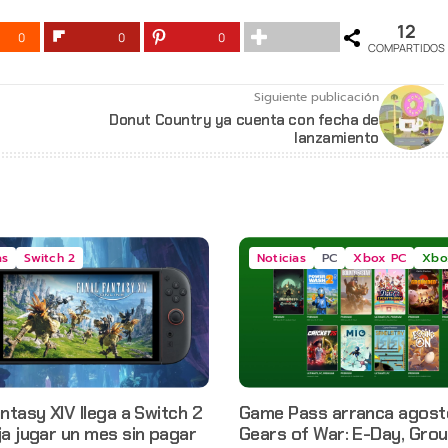
12
0
0
0
COMPARTIDOS
Siguiente publicación
Donut Country ya cuenta con fecha de
lanzamiento
as
Switch 2
Noticias
PC
Xbox PC
Xbo
antasy XIV llega a Switch 2
Game Pass arranca agost
ja jugar un mes sin pagar
Gears of War: E-Day, Gro