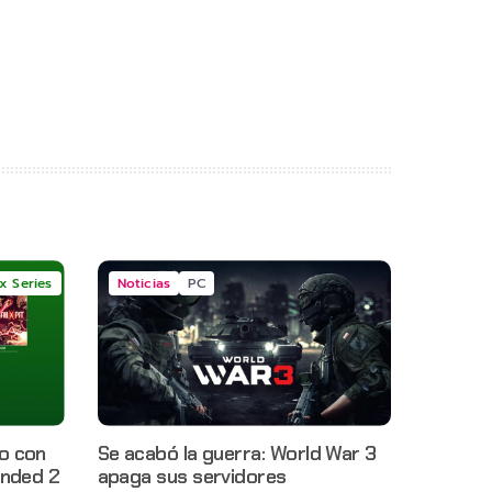
x Series
Noticias
PC
o con
Se acabó la guerra: World War 3
unded 2
apaga sus servidores