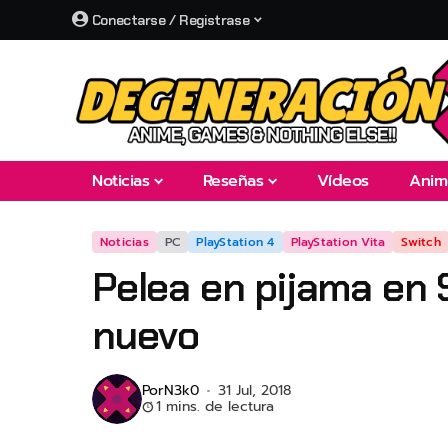
Conectarse / Registrase
Noticias
Reseñas
Vídeos
Anim
Noticias
PC
PlayStation 4
PlayStation Vita
Switch
Pelea en pijama en 
nuevo
Por
N3k0
31 Jul, 2018
1 mins. de lectura