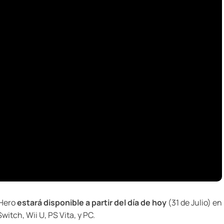
 Hero
estará disponible a partir del día de hoy
(31 de Julio) en
itch, Wii U, PS Vita, y PC.