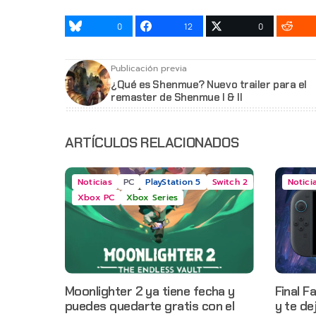
0
12
0
Publicación previa
¿Qué es Shenmue? Nuevo trailer para el
remaster de Shenmue I & II
ARTÍCULOS RELACIONADOS
Noticias
PC
PlayStation 5
Switch 2
Notici
Xbox PC
Xbox Series
Moonlighter 2 ya tiene fecha y
Final F
puedes quedarte gratis con el
y te de