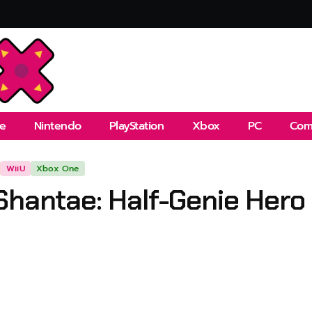
e
Nintendo
PlayStation
Xbox
PC
Com
WiiU
Xbox One
Shantae: Half-Genie Hero