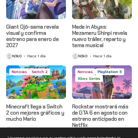
Giant Ojō-sama revela
Made in Abyss:
visual y confirma
Mezameru Shinpi revela
estreno para enero de
nuevo tráiler, reparto y
2027
tema musical
N3k0
Hace 1 día
N3k0
Hace 1 día
Noticias
Switch 2
Noticias
PlayStation 5
Xbox Series
Minecraft llega a Switch
Rockstar mostrará más
2 con mejores gráficos y
de GTA 6 en agosto con
mucho Mario
estreno anticipado en
Netflix
N3k0
Hace 2 días
N3k0
Hace 2 días