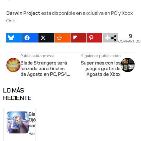
Darwin Project
esta disponible en exclusiva en PC y Xbox
One.
9
COMPARTIDO
Publicación previa
Siguiente publicación
Blade Strangers será
Super mes con los
lanzado para finales
juegos gratis de
de Agosto en PC, PS4
Agosto de Xbox
y Switch
LO MÁS
RECIENTE
Giant
Ojō-
sama
revela
Hace 1 día
visual y