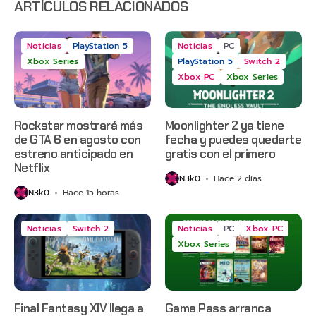
2 y más
ARTÍCULOS RELACIONADOS
Noticias
PlayStation 5
Noticias
PC
Xbox Series
PlayStation 5
Switch 2
Xbox PC
Xbox Series
Rockstar mostrará más
Moonlighter 2 ya tiene
de GTA 6 en agosto con
fecha y puedes quedarte
estreno anticipado en
gratis con el primero
Netflix
N3k0
Hace 2 días
N3k0
Hace 15 horas
Noticias
Switch 2
Noticias
PC
Xbox PC
Xbox Series
Final Fantasy XIV llega a
Game Pass arranca