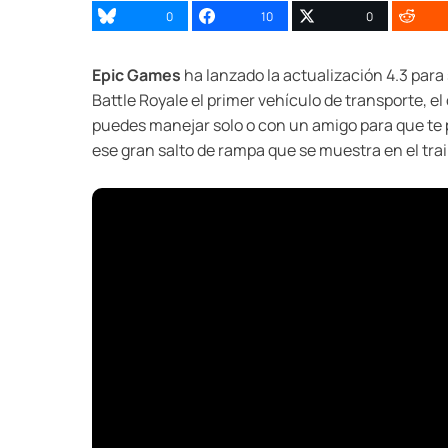
0
10
0
Epic Games
ha lanzado la actualización 4.3 para
Battle Royale el primer vehículo de transporte, el
puedes manejar solo o con un amigo para que te 
ese gran salto de rampa que se muestra en el trail