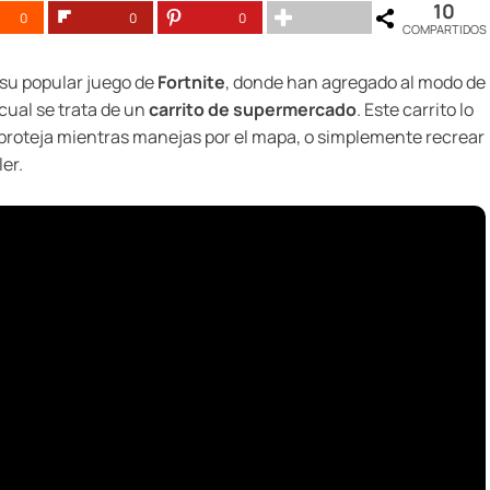
10
0
0
0
COMPARTIDOS
 su popular juego de
Fortnite
, donde han agregado al modo de
 cual se trata de un
carrito de supermercado
. Este carrito lo
proteja mientras manejas por el mapa, o simplemente recrear
er.