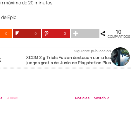
un máximo de 20 minutos.
l
de Epic.
10
0
0
0
COMPARTIDOS
Siguiente publicación
XCOM 2 y Trials Fusion destacan como los
6
juegos gratis de Junio de Playstation Plus
as
Anime
Noticias
Switch 2