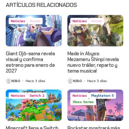
en Netflix
ARTÍCULOS RELACIONADOS
Noticias
Anime
Noticias
Anime
Giant Ojō-sama revela
Made in Abyss:
visual y confirma
Mezameru Shinpi revela
estreno para enero de
nuevo tráiler, reparto y
2027
tema musical
N3k0
Hace 3 días
N3k0
Hace 3 días
Noticias
Switch 2
Noticias
PlayStation 5
Xbox Series
Minecraft llega a Switch
Rockstar mostrará más