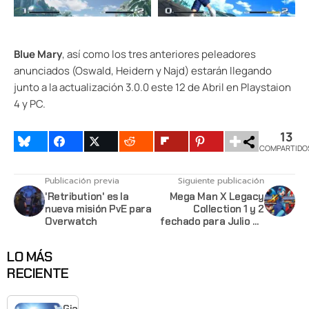
Blue Mary
, así como los tres anteriores peleadores
anunciados (Oswald, Heidern y Najd) estarán llegando
junto a la actualización 3.0.0 este 12 de Abril en Playstaion
4 y PC.
13
COMPARTIDO
Publicación previa
Siguiente publicación
'Retribution' es la
Mega Man X Legacy
nueva misión PvE para
Collection 1 y 2
Overwatch
fechado para Julio en
PC y Consolas
LO MÁS
RECIENTE
Giant