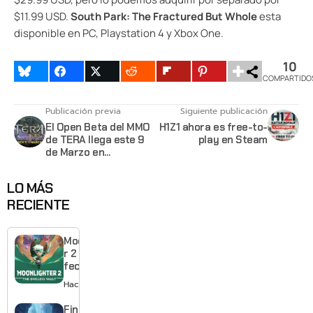
$11.99 USD.
South Park: The Fractured But Whole
esta
disponible en PC, Playstation 4 y Xbox One.
10
COMPARTIDO
Publicación previa
Siguiente publicación
El Open Beta del MMO
H1Z1 ahora es free-to-
de TERA llega este 9
play en Steam
de Marzo en
Playstation 4 y Xbox
One
LO MÁS
RECIENTE
Moonlighte
r 2 ya tiene
fecha y
puedes
Hace 8 horas
quedarte
gratis con
Final