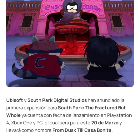
Ubisoft
y
South Park Digital Studios
han anunciado
la
primera expansión para
South Park: The Fractured But
Whole
ya cuenta con fecha de lanzamiento en Playstation
4, Xbox One y PC, el cual será para este
20 de Marzo
y
llevará como nombre
From Dusk Till Casa Bonita
.