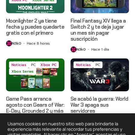
Moonlighter 2 ya tiene
Final Fantasy XIV llega a
fecha y puedes quedarte
Switch 2 y te deja jugar
gratis con el primero
un mes sin pagar
suscripción
N3k0
Hace 8 horas
N3k0
Hace 1 día
Noticias
PC
Xbox PC
Noticias
PC
Xbox Series
Game Pass arranca
Se acabó la guerra: World
agosto con Gears of War:
War 3 apaga sus
E-Day, Grounded 2 y más
servidores
N3k0
Hace 1 día
N3k0
Hace 2 días
Usamos cookies en nuestro sitio web para brindarte la
experiencia más relevante al recordar tus preferencias y
visitas repetidas. Al hacer clic en "Aceptar", aceptas el uso