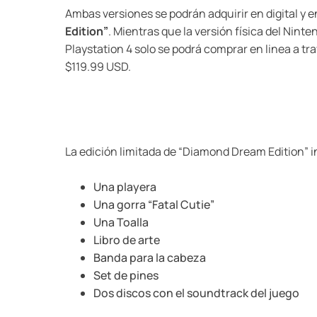
Ambas versiones se podrán adquirir en digital y e
Edition”
. Mientras que la versión física del Ninte
Playstation 4 solo se podrá comprar en linea a tra
$119.99 USD.
La edición limitada de “Diamond Dream Edition” i
Una playera
Una gorra “Fatal Cutie”
Una Toalla
Libro de arte
Banda para la cabeza
Set de pines
Dos discos con el soundtrack del juego