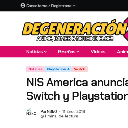
Conectarse / Registrase
Noticias
Reseñas
Vídeos
Anim
Noticias
PlayStation 4
Switch
NIS America anuncia
Switch y Playstatio
Por
N3k0
11 Ene, 2018
1 mins. de lectura