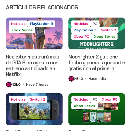
2 y más
ARTÍCULOS RELACIONADOS
Noticias
PlayStation 5
Noticias
PC
Xbox Series
PlayStation 5
Switch 2
Xbox PC
Xbox Series
Rockstar mostrará más
Moonlighter 2 ya tiene
de GTA 6 en agosto con
fecha y puedes quedarte
estreno anticipado en
gratis con el primero
Netflix
N3k0
Hace 1 día
N3k0
Hace 7 horas
Noticias
Switch 2
Noticias
PC
Xbox PC
Xbox Series