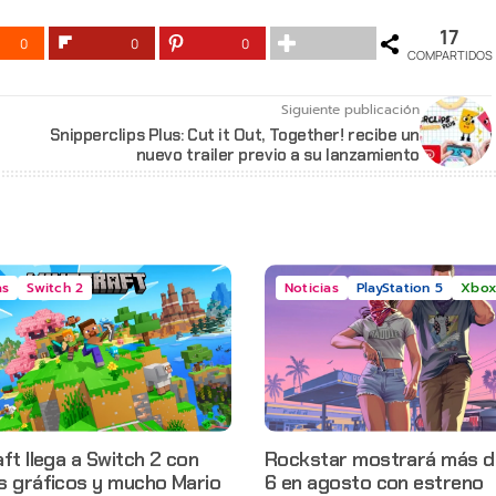
17
0
0
0
COMPARTIDOS
Siguiente publicación
Snipperclips Plus: Cut it Out, Together! recibe un
nuevo trailer previo a su lanzamiento
as
Switch 2
Noticias
PlayStation 5
Xbox
ft llega a Switch 2 con
Rockstar mostrará más d
s gráficos y mucho Mario
6 en agosto con estreno