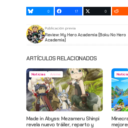
0
17
0
Publicación previa
Review: My Hero Academia (Boku No Hero
Academia)
ARTÍCULOS RELACIONADOS
Noticias
Anime
Notici
Made in Abyss: Mezameru Shinpi
Minecra
revela nuevo tráiler, reparto y
mejore