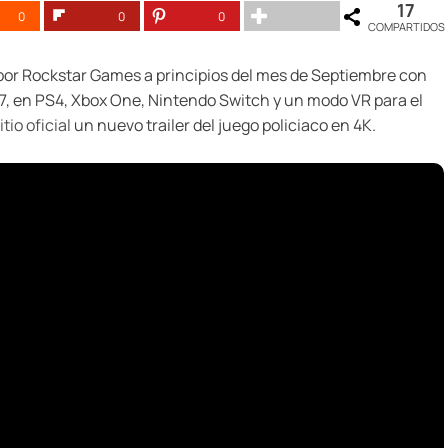
17
0
0
0
COMPARTIDOS
or Rockstar Games a principios del mes de Septiembre con
17, en PS4, Xbox One, Nintendo Switch y un modo VR para el
itio oficial
un nuevo trailer del juego policiaco en 4K.