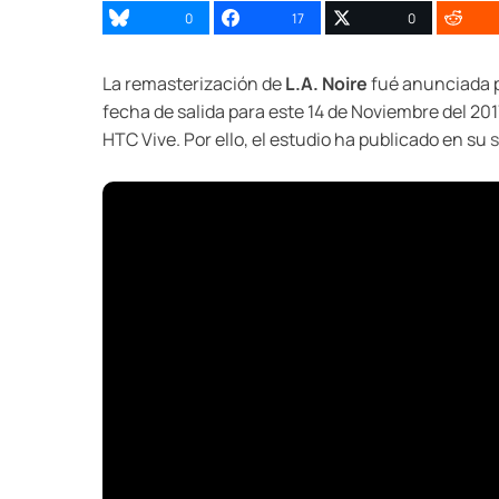
0
17
0
La remasterización de
L.A. Noire
fué anunciada p
fecha de salida para este 14 de Noviembre del 20
HTC Vive. Por ello, el estudio ha publicado en su
s