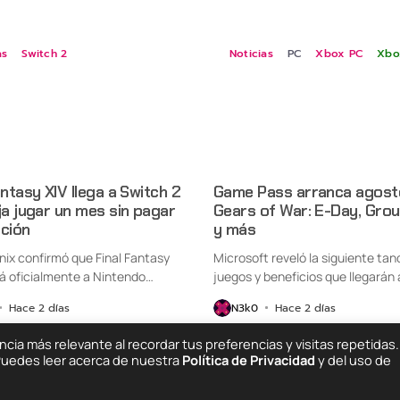
as
Switch 2
Noticias
PC
Xbox PC
Xbo
antasy XIV llega a Switch 2
Game Pass arranca agost
ja jugar un mes sin pagar
Gears of War: E-Day, Gro
pción
y más
nix confirmó que Final Fantasy
Microsoft reveló la siguiente tan
rá oficialmente a Nintendo
juegos y beneficios que llegarán a
Hace 2 días
N3k0
Hace 2 días
ia más relevante al recordar tus preferencias y visitas repetidas.
 Puedes leer acerca de nuestra
Política de Privacidad
y del uso de
Quiénes Somos
C
ing Else