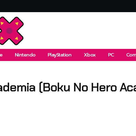
e
Nintendo
PlayStation
Xbox
PC
Com
ademia (Boku No Hero Ac