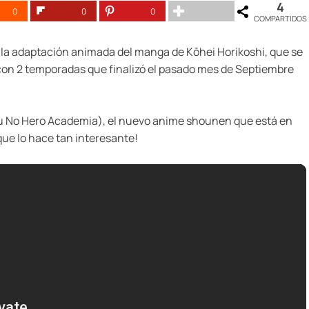
4
0
0
0
COMPARTIDOS
la adaptación animada del manga de Kōhei Horikoshi, que se
con 2 temporadas que finalizó el pasado mes de Septiembre
 No Hero Academia), el nuevo anime shounen que está en
ue lo hace tan interesante!