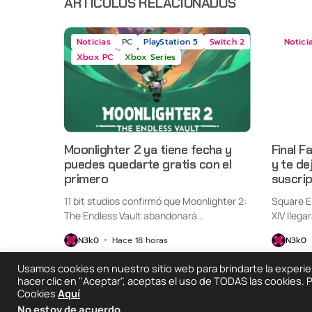
ARTÍCULOS RELACIONADOS
Noticias
PC
PlayStation 5
Switch 2
Notici
Xbox PC
Xbox Series
Moonlighter 2 ya tiene fecha y
Final F
puedes quedarte gratis con el
y te de
primero
suscri
11 bit studios confirmó que Moonlighter 2:
Square E
The Endless Vault abandonará
XIV llega
oficialmente...
Switch...
N3k0
Hace 18 horas
N3k0
Usamos cookies en nuestro sitio web para brindarte la experienc
hacer clic en "Aceptar", aceptas el uso de TODAS las cookies.
Cookies
Aquí
2025 © Degeneraciónx.com | Anime, Games & Noth
No estoy de acuerdo
.