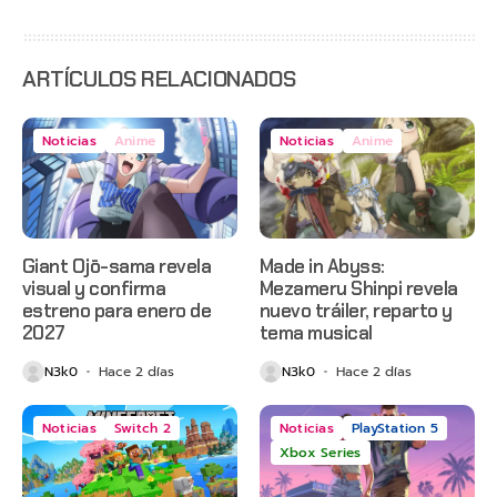
con
estreno
anticipado
en Netflix
ARTÍCULOS RELACIONADOS
Noticias
Anime
Noticias
Anime
Giant Ojō-sama revela
Made in Abyss:
visual y confirma
Mezameru Shinpi revela
estreno para enero de
nuevo tráiler, reparto y
2027
tema musical
N3k0
Hace 2 días
N3k0
Hace 2 días
Noticias
Switch 2
Noticias
PlayStation 5
Xbox Series