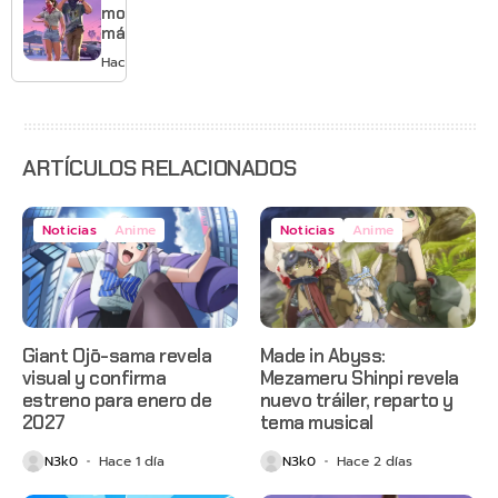
y mucho
mostrará
Mario
más de
GTA 6 en
Hace 2 días
agosto
con
estreno
anticipado
en Netflix
ARTÍCULOS RELACIONADOS
Noticias
Anime
Noticias
Anime
Giant Ojō-sama revela
Made in Abyss:
visual y confirma
Mezameru Shinpi revela
estreno para enero de
nuevo tráiler, reparto y
2027
tema musical
N3k0
Hace 1 día
N3k0
Hace 2 días