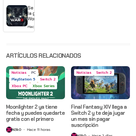
Gears of
War: E-
Se acabó
Day,
la guerra:
Grounded
World War
2 y más
3 apaga
Hace 2 días
sus
servidores
ARTÍCULOS RELACIONADOS
Noticias
PC
Noticias
Switch 2
PlayStation 5
Switch 2
Xbox PC
Xbox Series
Moonlighter 2 ya tiene
Final Fantasy XIV llega a
fecha y puedes quedarte
Switch 2 y te deja jugar
gratis con el primero
un mes sin pagar
suscripción
N3k0
Hace 11 horas
N3k0
Hace 2 días