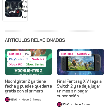
War: E-
Se acabó
Day,
la guerra:
Grounded
World War
2 y más
3 apaga
Hace 3 días
sus
servidores
ARTÍCULOS RELACIONADOS
Noticias
PC
Noticias
Switch 2
PlayStation 5
Switch 2
Xbox PC
Xbox Series
Moonlighter 2 ya tiene
Final Fantasy XIV llega a
fecha y puedes quedarte
Switch 2 y te deja jugar
gratis con el primero
un mes sin pagar
suscripción
N3k0
Hace 21 horas
N3k0
Hace 2 días