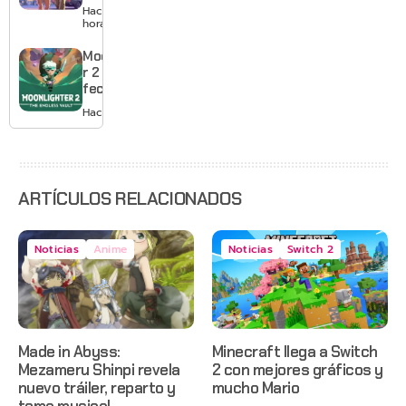
GTA 6 en
Hace 23
agosto
horas
con
estreno
Moonlighte
anticipado
r 2 ya tiene
en Netflix
fecha y
puedes
Hace 2 días
quedarte
gratis con
el primero
ARTÍCULOS RELACIONADOS
Noticias
Anime
Noticias
Switch 2
Made in Abyss:
Minecraft llega a Switch
Mezameru Shinpi revela
2 con mejores gráficos y
nuevo tráiler, reparto y
mucho Mario
tema musical