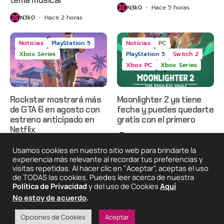
N3k0
Hace 5 horas
N3k0
Hace 2 horas
Noticias
PlayStation 5
Noticias
PC
Xbox Series
PlayStation 5
Switch 2
Xbox PC
Xbox Series
Rockstar mostrará más
Moonlighter 2 ya tiene
de GTA 6 en agosto con
fecha y puedes quedarte
estreno anticipado en
gratis con el primero
Netflix
N3k0
Hace 2 días
N3k0
Hace 23 horas
Usamos cookies en nuestro sitio web para brindarte la
experiencia más relevante al recordar tus preferencias y
visitas repetidas. Al hacer clic en "Aceptar", aceptas el uso
de TODAS las cookies. Puedes leer acerca de nuestra
2025 © Degeneraciónx.com | Anime, Games & Nothing
Política de Privacidad
y del uso de Cookies
Aquí
Else
No estoy de acuerdo
.
Quiénes
Condiciones De
Políticas De
¡Colabora!
Somos
Uso
Privacidad
Opciones de Cookies
Aceptar