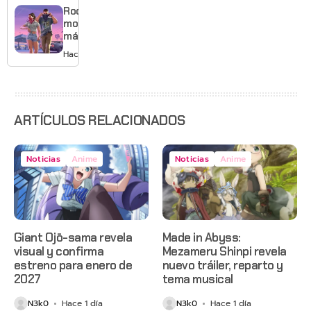
gráficos
Rockstar
y mucho
mostrará
Mario
más de
GTA 6 en
Hace 2 días
agosto
con
estreno
anticipado
en Netflix
ARTÍCULOS RELACIONADOS
Noticias
Anime
Noticias
Anime
Giant Ojō-sama revela
Made in Abyss:
visual y confirma
Mezameru Shinpi revela
estreno para enero de
nuevo tráiler, reparto y
2027
tema musical
N3k0
Hace 1 día
N3k0
Hace 1 día