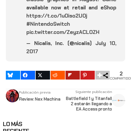
available now at retail and eShop
https://t.co/1uOiso2UOj
#NintendoSwitch
pic.twitter.com/ZeyzACLOZH
— Nicalis, Inc. (@nicalis)
July 10,
2017
2
COMPARTIDO
Siguiente publicación
Publicación previa
Battlefield 1 y Titanfall
Review: Nex Machina
2 estarán llegando a
EA Access pronto
LO MÁS