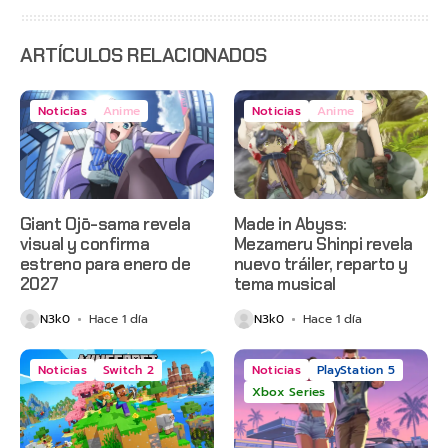
estreno
anticipado
en Netflix
ARTÍCULOS RELACIONADOS
Noticias
Anime
Noticias
Anime
Giant Ojō-sama revela
Made in Abyss:
visual y confirma
Mezameru Shinpi revela
estreno para enero de
nuevo tráiler, reparto y
2027
tema musical
N3k0
Hace 1 día
N3k0
Hace 1 día
Noticias
Switch 2
Noticias
PlayStation 5
Xbox Series