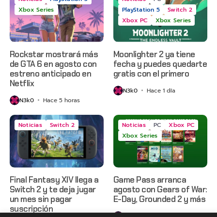
Xbox Series
PlayStation 5
Switch 2
Xbox PC
Xbox Series
Rockstar mostrará más
Moonlighter 2 ya tiene
de GTA 6 en agosto con
fecha y puedes quedarte
estreno anticipado en
gratis con el primero
Netflix
N3k0
Hace 1 día
N3k0
Hace 5 horas
Noticias
Switch 2
Noticias
PC
Xbox PC
Xbox Series
Final Fantasy XIV llega a
Game Pass arranca
Switch 2 y te deja jugar
agosto con Gears of War:
un mes sin pagar
E-Day, Grounded 2 y más
suscripción
N3k0
Hace 2 días