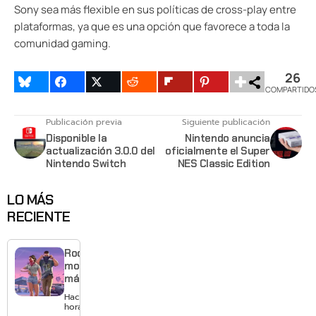
Sony sea más flexible en sus políticas de cross-play entre
plataformas, ya que es una opción que favorece a toda la
comunidad gaming.
26
COMPARTIDO
Publicación previa
Siguiente publicación
Disponible la
Nintendo anuncia
actualización 3.0.0 del
oficialmente el Super
Nintendo Switch
NES Classic Edition
LO MÁS
RECIENTE
Rockstar
mostrará
más de
GTA 6 en
Hace 5
agosto
horas