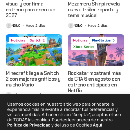
visual y confirma
Mezameru Shinpi revela
estreno para enero de
nuevo tráiler, reparto y
2027
tema musical
N3k0
Hace 2 días
N3k0
Hace 2 días
Noticias
Switch 2
Noticias
PlayStation 5
Xbox Series
Minecraft llega a Switch
Rockstar mostrará más
2 con mejores gráficos y
de GTA 6 en agosto con
mucho Mario
estreno anticipado en
Netflix
N3k0
Hace 2 días
N3k0
Hace 3 días
Usamos cookies en nuestro sitio web para brindarte la
experiencia más relevante al recordar tus preferencias y
visitas repetidas. Al hacer clic en "Aceptar", aceptas el uso
de TODAS las cookies. Puedes leer acerca de nuestra
2025 © Degeneraciónx.com | Anime, Games & Nothing
Política de Privacidad
y del uso de Cookies
Aquí
Else