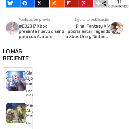
11
COMPARTIDO
Publicación previa
Siguiente publicación
#E32017 Xbox
Final Fantasy XIV
presenta nuevo diseño
podría estar llegando
para sus Avatars
a Xbox One y Nintendo
Switch con una
condición
LO MÁS
RECIENTE
Giant
Ojō-
sama
revela
Hace 2
visual y
días
confirma
estreno
Made in
para
Abyss:
enero de
Mezameru
2027
Shinpi
Hace 2 días
revela