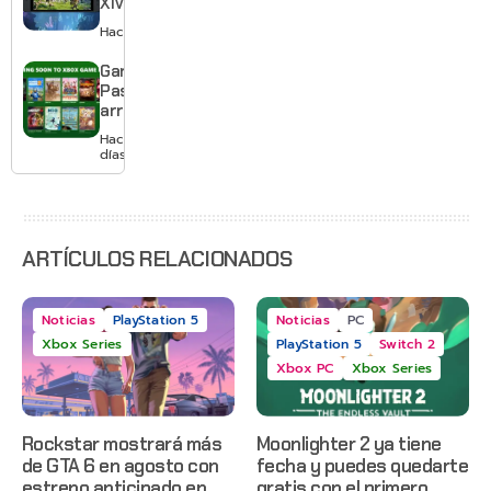
XIV llega a
Switch 2 y
Hace 3 días
te deja
jugar un
Game
mes sin
Pass
pagar
arranca
suscripción
agosto
Hace 3
con
días
Gears of
War: E-
Day,
Grounded
2 y más
ARTÍCULOS RELACIONADOS
Noticias
PlayStation 5
Noticias
PC
Xbox Series
PlayStation 5
Switch 2
Xbox PC
Xbox Series
Rockstar mostrará más
Moonlighter 2 ya tiene
de GTA 6 en agosto con
fecha y puedes quedarte
estreno anticipado en
gratis con el primero