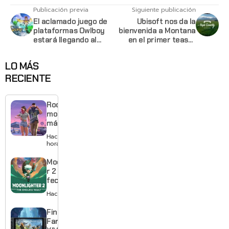
Publicación previa
Siguiente publicación
El aclamado juego de
Ubisoft nos da la
plataformas Owlboy
bienvenida a Montana
estará llegando al
en el primer teaser
Switch
trailer de Far Cry 5
LO MÁS
RECIENTE
Rockstar
mostrará
más de
GTA 6 en
Hace 10
agosto
horas
con
estreno
Moonlighte
anticipado
r 2 ya tiene
en Netflix
fecha y
puedes
Hace 2 días
quedarte
gratis con
Final
el primero
Fantasy