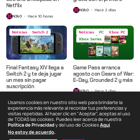
Netflix
N3k0
Hace 2 días
N3k0
Hace 10 horas
Noticias
Switch 2
Noticias
PC
Xbox PC
Xbox Series
Final Fantasy XIV llega a
Game Pass arranca
Switch 2 y te deja jugar
agosto con Gears of War:
un mes sin pagar
E-Day, Grounded 2 y más
suscripción
N3k0
Hace 3 días
N3k0
Hace 3 días
Usamos cookies en nuestro sitio web para brindarte la
experiencia más relevante al recordar tus preferencias y
visitas repetidas. Al hacer clic en "Aceptar", aceptas el uso
de TODAS las cookies. Puedes leer acerca de nuestra
2025 © Degeneraciónx.com | Anime, Games & Nothing
Política de Privacidad
y del uso de Cookies
Aquí
Else
Quiénes
Condiciones De
Políticas De
¡Colabora!
No estoy de acuerdo
.
Somos
Uso
Privacidad