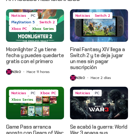
Noticias
PC
Noticias
Switch 2
PlayStation 5
Switch 2
Xbox PC
Xbox Series
Moonlighter 2 ya tiene
Final Fantasy XIV llega a
fecha y puedes quedarte
Switch 2 y te deja jugar
gratis con el primero
un mes sin pagar
suscripción
N3k0
Hace 11 horas
N3k0
Hace 2 días
Noticias
PC
Xbox PC
Noticias
PC
Xbox Series
Game Pass arranca
Se acabó la guerra: World
agosto con Gears of War:
War 3 apaga sus