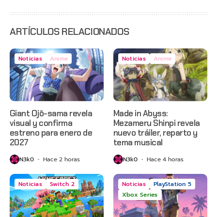
estreno
anticipado
en Netflix
ARTÍCULOS RELACIONADOS
Noticias
Anime
Noticias
Anime
Giant Ojō-sama revela
Made in Abyss:
visual y confirma
Mezameru Shinpi revela
estreno para enero de
nuevo tráiler, reparto y
2027
tema musical
N3k0
Hace 2 horas
N3k0
Hace 4 horas
Noticias
Switch 2
Noticias
PlayStation 5
Xbox Series