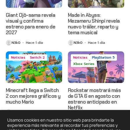
Giant Ojō-sama revela
Made in Abyss:
visual y confirma
Mezameru Shinpi revela
estreno para enero de
nuevo tráiler, reparto y
2027
tema musical
N3k0
Hace 1 día
N3k0
Hace 1 día
Noticias
Switch 2
Noticias
PlayStation 5
Xbox Series
Minecraft llega a Switch
Rockstar mostrará más
2 con mejores gráficos y
de GTA 6 en agosto con
mucho Mario
estreno anticipado en
Netflix
N3k0
Hace 1 día
N3k0
Hace 2 días
Usamos cookies en nuestro sitio web para brindarte la
experiencia más relevante al recordar tus preferencias y