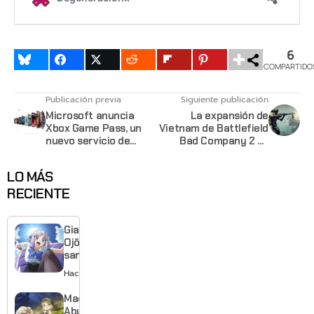
6
COMPARTIDO
Publicación previa
Siguiente publicación
Microsoft anuncia
La expansión de
Xbox Game Pass, un
Vietnam de Battlefield
nuevo servicio de
Bad Company 2 se
renta por suscripción
ecuentra gratis en el
Xbox
LO MÁS
RECIENTE
Giant
Ojō-
sama
revela
Hace 1 día
visual y
confirma
Made in
estreno
Abyss: