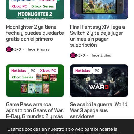
Xbox PC
Xbox Series
Moonlighter 2 ya tiene
Final Fantasy XIV llega a
fecha y puedes quedarte
Switch 2 y te deja jugar
gratis con el primero
un mes sin pagar
suscripción
N3k0
Hace 9 horas
N3k0
Hace 2 días
Noticias
PC
Xbox PC
Noticias
PC
Xbox Series
Game Pass arranca
Se acabó la guerra: World
agosto con Gears of War:
War 3 apaga sus
E-Day, Grounded 2 y más
servidores
N3k0
Hace 2 días
N3k0
Hace 2 días
Usamos cookies en nuestro sitio web para brindarte la