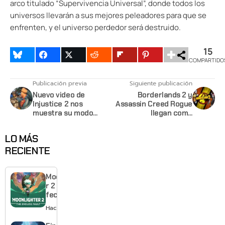
arco titulado “Supervivencia Universal”, donde todos los
universos llevarán a sus mejores peleadores para que se
enfrenten, y el universo perdedor será destruido.
15
COMPARTIDO
Publicación previa
Siguiente publicación
Nuevo video de
Borderlands 2 y
Injustice 2 nos
Assassin Creed Rogue
muestra su modo
llegan como
historia
retrocompatibles al
Xbox One hoy
LO MÁS
RECIENTE
Moonlighte
r 2 ya tiene
fecha y
puedes
Hace 9 horas
quedarte
gratis con