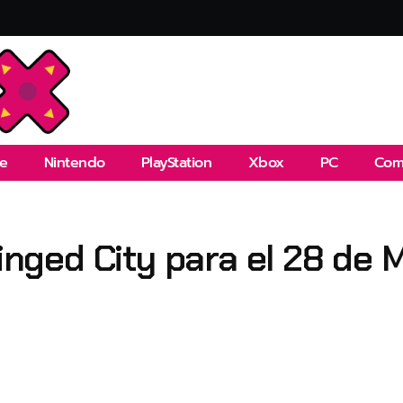
e
Nintendo
PlayStation
Xbox
PC
Com
Ringed City para el 28 de 