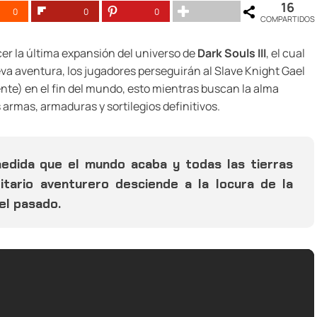
16
0
0
0
COMPARTIDOS
r la última expansión del universo de
Dark Souls III
, el cual
eva aventura, los jugadores perseguirán al Slave Knight Gael
nte) en el fin del mundo, esto mientras buscan la alma
rmas, armaduras y sortilegios definitivos.
medida que el mundo acaba y todas las tierras
itario aventurero desciende a la locura de la
el pasado.