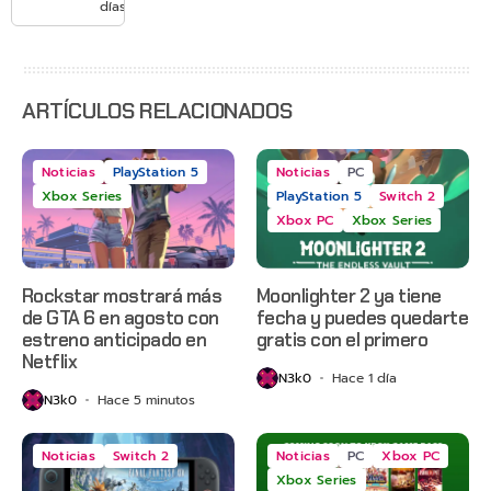
con
días
Gears of
War: E-
Day,
Grounded
2 y más
ARTÍCULOS RELACIONADOS
Noticias
PlayStation 5
Noticias
PC
Xbox Series
PlayStation 5
Switch 2
Xbox PC
Xbox Series
Rockstar mostrará más
Moonlighter 2 ya tiene
de GTA 6 en agosto con
fecha y puedes quedarte
estreno anticipado en
gratis con el primero
Netflix
N3k0
Hace 1 día
N3k0
Hace 5 minutos
Noticias
Switch 2
Noticias
PC
Xbox PC
Xbox Series