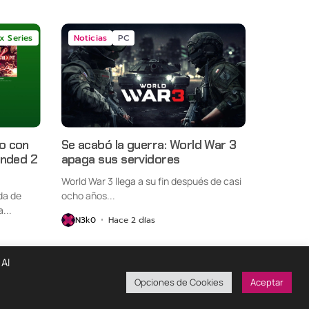
x Series
Noticias
PC
o con
Se acabó la guerra: World War 3
unded 2
apaga sus servidores
World War 3 llega a su fin después de casi
da de
ocho años...
...
N3k0
Hace 2 días
 Al
Opciones de Cookies
Aceptar
ondiciones De Uso
Políticas De Privacidad
¡Colabora!