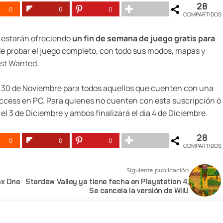
28
0
0
0
COMPARTIDOS
estarán ofreciendo
un fin de semana de juego gratis para
de probar el juego completo, con todo sus modos, mapas y
ost Wanted
.
a 30 de Noviembre para todos aquellos que cuenten con una
ccess en PC. Para quienes no cuenten con esta suscripción ó
 el 3 de Diciembre y ambos finalizará el día 4 de Diciembre.
28
0
0
0
COMPARTIDOS
Siguiente publicación
ox One
Stardew Valley ya tiene fecha en Playstation 4;
Se cancela la versión de WiiU