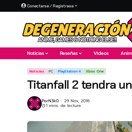
Conectarse / Registrase
Noticias
Reseñas
Vídeos
Anim
Noticias
PC
PlayStation 4
Xbox One
Titanfall 2 tendra u
Por
N3k0
29 Nov, 2016
1 mins. de lectura