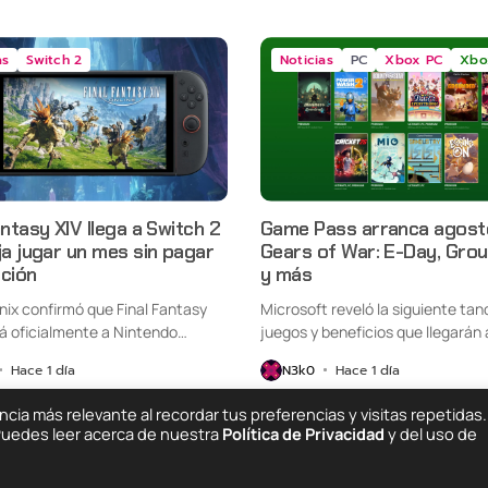
as
Switch 2
Noticias
PC
Xbox PC
Xbo
antasy XIV llega a Switch 2
Game Pass arranca agost
ja jugar un mes sin pagar
Gears of War: E-Day, Gro
pción
y más
nix confirmó que Final Fantasy
Microsoft reveló la siguiente tan
rá oficialmente a Nintendo
juegos y beneficios que llegarán a
Hace 1 día
N3k0
Hace 1 día
ia más relevante al recordar tus preferencias y visitas repetidas.
 Puedes leer acerca de nuestra
Política de Privacidad
y del uso de
Quiénes Somos
C
ing Else