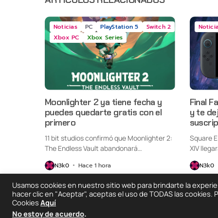
Noticias
PC
PlayStation 5
Switch 2
Notici
Xbox PC
Xbox Series
Moonlighter 2 ya tiene fecha y
Final F
puedes quedarte gratis con el
y te de
primero
suscri
11 bit studios confirmó que Moonlighter 2:
Square E
The Endless Vault abandonará
XIV llega
oficialmente...
Switch...
N3k0
Hace 1 hora
N3k0
Usamos cookies en nuestro sitio web para brindarte la experienc
hacer clic en "Aceptar", aceptas el uso de TODAS las cookies.
Cookies
Aquí
2025 © Degeneraciónx.com | Anime, Games & Noth
No estoy de acuerdo
.