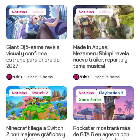
Noticias
Anime
Noticias
Anime
Giant Ojō-sama revela
Made in Abyss:
visual y confirma
Mezameru Shinpi revela
estreno para enero de
nuevo tráiler, reparto y
2027
tema musical
N3k0
Hace 13 horas
N3k0
Hace 15 horas
Noticias
Switch 2
Noticias
PlayStation 5
Xbox Series
Minecraft llega a Switch
Rockstar mostrará más
2 con mejores gráficos y
de GTA 6 en agosto con