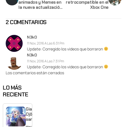
animados y Memes en
retrocompatible en el
la nueva actualización
Xbox One
del Sharefactory del
Playstation 4
2 COMENTARIOS
N3k0
11 Nov, 2016 A Las 6:31 Pm
Update: Corregido los videos que borraron
N3k0
11 Nov, 2016 A Las 7:31 Pm
Update: Corregido los videos que borraron
Los comentarios están cerrados
LO MÁS
RECIENTE
Giant
Ojō-
sama
revela
Hace 13