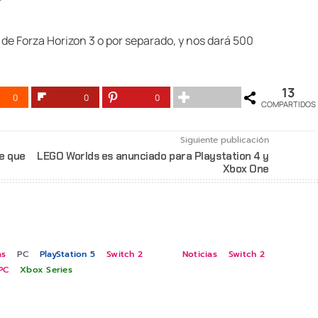
r
de Forza Horizon 3 o por separado, y nos dará 500
13
0
0
0
COMPARTIDOS
Siguiente publicación
he que
LEGO Worlds es anunciado para Playstation 4 y
Xbox One
as
PC
PlayStation 5
Switch 2
Noticias
Switch 2
PC
Xbox Series