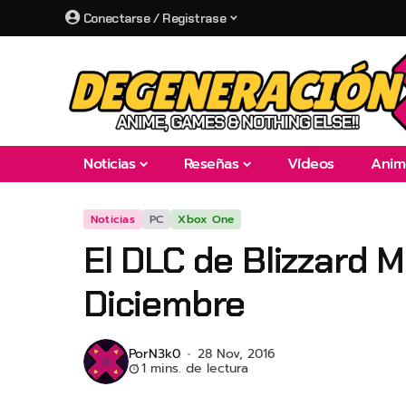
Conectarse / Registrase
Noticias
Reseñas
Vídeos
Anim
Noticias
PC
Xbox One
El DLC de Blizzard 
Diciembre
Por
N3k0
28 Nov, 2016
1 mins. de lectura