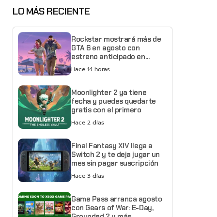
LO MÁS RECIENTE
Rockstar mostrará más de
GTA 6 en agosto con
estreno anticipado en
Netflix
Hace 14 horas
Moonlighter 2 ya tiene
fecha y puedes quedarte
gratis con el primero
Hace 2 días
Final Fantasy XIV llega a
Switch 2 y te deja jugar un
mes sin pagar suscripción
Hace 3 días
Game Pass arranca agosto
con Gears of War: E-Day,
Grounded 2 y más