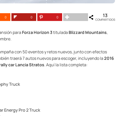
13
0
0
0
COMPARTIDOS
pansión para
Forza Horizon 3
titulada
Blizzard Mountains
,
iembre.
ampaña con 50 eventos y retos nuevos, junto con efectos
mbién traerá 7 autos nuevos para escoger, incluyendo la
2016
rally car Lancia Stratos
. Aquí la lista completa:
rophy Truck
r Energy Pro 2 Truck