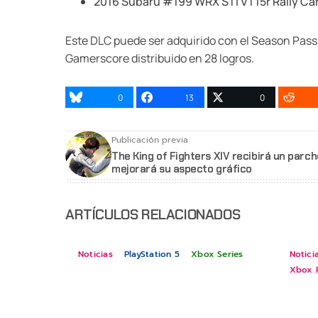
2016 Subaru #199 WRX STI VT15r Rally Ca
Este DLC puede ser adquirido con el Season Pass 
Gamerscore distribuido en 28 logros.
0
13
0
Publicación previa
The King of Fighters XIV recibirá un parc
mejorará su aspecto gráfico
ARTÍCULOS RELACIONADOS
Noticias
PlayStation 5
Xbox Series
Notici
Xbox 