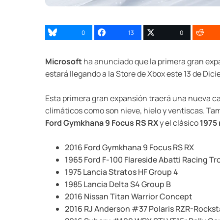
0
13
0
Microsoft
ha anunciado
que la primera gran ex
estará llegando a la Store de Xbox este 13 de Dic
Esta primera gran expansión traerá una nueva c
climáticos como son nieve, hielo y ventiscas. Ta
Ford Gymkhana 9 Focus RS RX
y el clásico
1975 
2016 Ford Gymkhana 9 Focus RS RX
1965 Ford F-100 Flareside Abatti Racing T
1975 Lancia Stratos HF Group 4
1985 Lancia Delta S4 Group B
2016 Nissan Titan Warrior Concept
2016 RJ Anderson #37 Polaris RZR-Rocksta