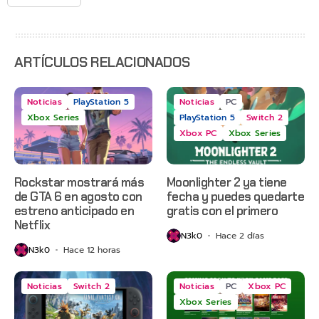
Gears of
War: E-
Day,
Grounded
2 y más
ARTÍCULOS RELACIONADOS
Noticias
PlayStation 5
Noticias
PC
Xbox Series
PlayStation 5
Switch 2
Xbox PC
Xbox Series
Rockstar mostrará más
Moonlighter 2 ya tiene
de GTA 6 en agosto con
fecha y puedes quedarte
estreno anticipado en
gratis con el primero
Netflix
N3k0
Hace 2 días
N3k0
Hace 12 horas
Noticias
Switch 2
Noticias
PC
Xbox PC
Xbox Series