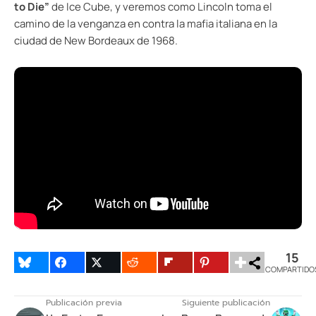
to Die”
de Ice Cube, y veremos como Lincoln toma el
camino de la venganza en contra la mafia italiana en la
ciudad de New Bordeaux de 1968.
15
COMPARTIDO
Publicación previa
Siguiente publicación