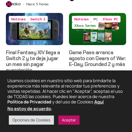
N3k0
Hace 5 horas
Noticias
Switch 2
Noticias
PC
Xbox PC
Xbox Series
Final Fantasy XIV llega a
Game Pass arranca
Switch 2 y te deja jugar
agosto con Gears of War:
un mes sin pagar
E-Day, Grounded 2 y más
suscripción
N3k0
Hace 2 días
Usamos cookies en nuestro sitio web para brindarte la
N3k0
Hace 2 días
experiencia más relevante al recordar tus preferencias y
visitas repetidas. Al hacer clic en "Aceptar", aceptas el uso
de TODAS las cookies. Puedes leer acerca de nuestra
2025 © Degeneraciónx.com | Anime, Games & Nothing
Política de Privacidad
y del uso de Cookies
Aquí
Else
No estoy de acuerdo
.
Quiénes
Condiciones De
Políticas De
¡Colabora!
Somos
Uso
Privacidad
Opciones de Cookies
Aceptar