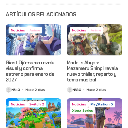
estreno
anticipado
en Netflix
ARTÍCULOS RELACIONADOS
Noticias
Anime
Noticias
Anime
Giant Ojō-sama revela
Made in Abyss:
visual y confirma
Mezameru Shinpi revela
estreno para enero de
nuevo tráiler, reparto y
2027
tema musical
N3k0
Hace 2 días
N3k0
Hace 2 días
Noticias
Switch 2
Noticias
PlayStation 5
Xbox Series