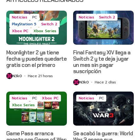
Noticias
PC
Noticias
Switch 2
PlayStation 5
Switch 2
Xbox PC
Xbox Series
Moonlighter 2 ya tiene
Final Fantasy XIV llega a
fecha y puedes quedarte
Switch 2 y te deja jugar
gratis con el primero
un mes sin pagar
suscripción
N3k0
Hace 21 horas
N3k0
Hace 2 días
Noticias
PC
Xbox PC
Noticias
PC
Xbox Series
Game Pass arranca
Se acabó la guerra: World
agosto con Gears of War:
War 3 apaga sus