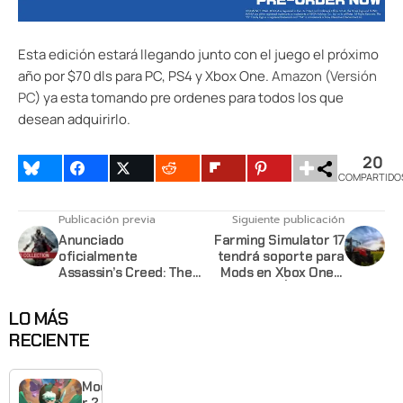
Esta edición estará llegando junto con el juego el próximo
año por $70 dls para PC, PS4 y Xbox One.
Amazon
(
Versión
PC
) ya esta tomando pre ordenes para todos los que
desean adquirirlo.
20
COMPARTIDO
Publicación previa
Siguiente publicación
Anunciado
Farming Simulator 17
oficialmente
tendrá soporte para
Assassin’s Creed: The
Mods en Xbox One y
Ezio Collection para
TAMBIÉN en PS4
Playstation 4 y Xbox
LO MÁS
One
RECIENTE
Moonlighte
r 2 ya tiene