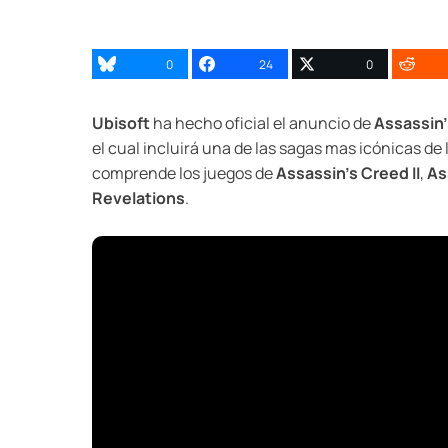
0
24
0
Ubisoft
ha hecho oficial el anuncio de
Assassin’
el cual incluirá una de las sagas mas icónicas de l
comprende los juegos de
Assassin’s Creed II
,
As
Revelations
.