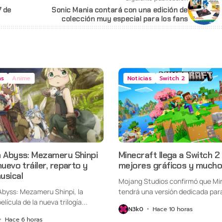
7 de
Sonic Mania contará con una edición de
colección muy especial para los fans
as
Anime
Noticias
Switch 2
n Abyss: Mezameru Shinpi
Minecraft llega a Switch 2
nuevo tráiler, reparto y
mejores gráficos y mucho
usical
Mojang Studios confirmó que Mi
Abyss: Mezameru Shinpi, la
tendrá una versión dedicada par
elícula de la nueva trilogía...
Nintendo Switch...
N3k0
Hace 10 horas
Hace 6 horas