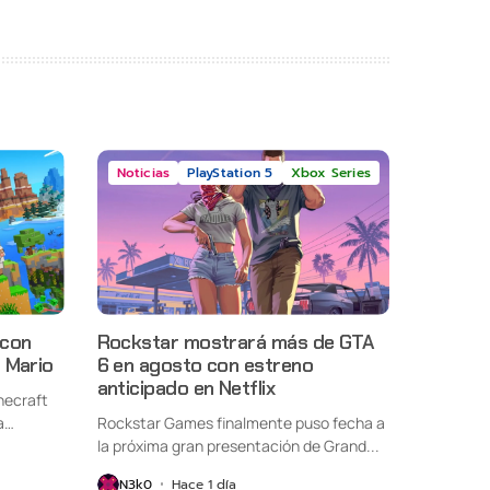
Noticias
PlayStation 5
Xbox Series
 con
Rockstar mostrará más de GTA
 Mario
6 en agosto con estreno
anticipado en Netflix
necraft
a
Rockstar Games finalmente puso fecha a
la próxima gran presentación de Grand...
N3k0
Hace 1 día