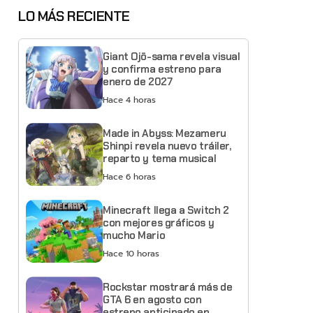
LO MÁS RECIENTE
Giant Ojō-sama revela visual
y confirma estreno para
enero de 2027
Hace 4 horas
Made in Abyss: Mezameru
Shinpi revela nuevo tráiler,
reparto y tema musical
Hace 6 horas
Minecraft llega a Switch 2
con mejores gráficos y
mucho Mario
Hace 10 horas
Rockstar mostrará más de
GTA 6 en agosto con
estreno anticipado en