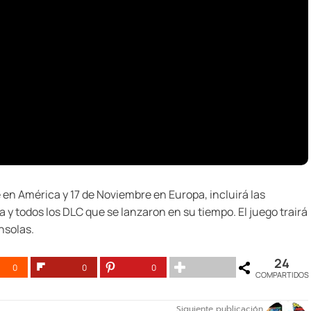
 en América y 17 de Noviembre en Europa, incluirá las
 y todos los DLC que se lanzaron en su tiempo. El juego trairá
nsolas.
24
0
0
0
COMPARTIDOS
Siguiente publicación