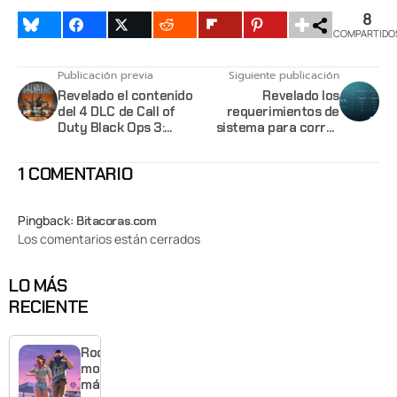
8
COMPARTIDO
Publicación previa
Siguiente publicación
Revelado el contenido
Revelado los
del 4 DLC de Call of
requerimientos de
Duty Black Ops 3:
sistema para correr
Salvation
Halo 5 Forge en
nuestras PC
1 COMENTARIO
Pingback:
Bitacoras.com
Los comentarios están cerrados
LO MÁS
RECIENTE
Rockstar
mostrará
más de