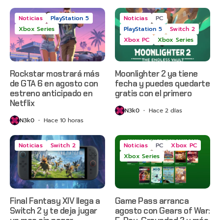
Noticias
PlayStation 5
Noticias
PC
Xbox Series
PlayStation 5
Switch 2
Xbox PC
Xbox Series
Rockstar mostrará más
Moonlighter 2 ya tiene
de GTA 6 en agosto con
fecha y puedes quedarte
estreno anticipado en
gratis con el primero
Netflix
N3k0
Hace 2 días
N3k0
Hace 10 horas
Noticias
Switch 2
Noticias
PC
Xbox PC
Xbox Series
Final Fantasy XIV llega a
Game Pass arranca
Switch 2 y te deja jugar
agosto con Gears of War: