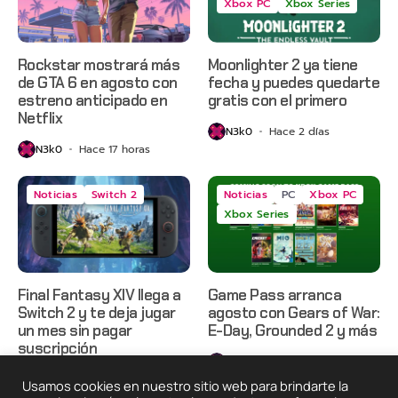
Xbox PC
Xbox Series
Rockstar mostrará más
Moonlighter 2 ya tiene
de GTA 6 en agosto con
fecha y puedes quedarte
estreno anticipado en
gratis con el primero
Netflix
N3k0
Hace 2 días
N3k0
Hace 17 horas
Noticias
Switch 2
Noticias
PC
Xbox PC
Xbox Series
Final Fantasy XIV llega a
Game Pass arranca
Switch 2 y te deja jugar
agosto con Gears of War:
un mes sin pagar
E-Day, Grounded 2 y más
suscripción
N3k0
Hace 3 días
N3k0
Hace 3 días
Usamos cookies en nuestro sitio web para brindarte la