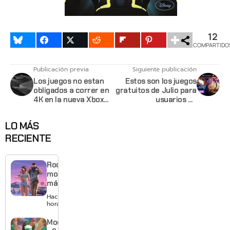
12
COMPARTIDO
Publicación previa
Siguiente publicación
Los juegos no estan
Estos son los juegos
obligados a correr en
gratuitos de Julio para
4K en la nueva Xbox
usuarios de
One Scorpio
Playstation Plus
LO MÁS
RECIENTE
Rockstar
mostrará
más de
GTA 6 en
Hace 17
agosto
horas
con
estreno
Moonlighte
anticipado