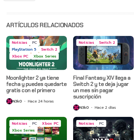
servidores
ARTÍCULOS RELACIONADOS
Noticias
PC
Noticias
Switch 2
PlayStation 5
Switch 2
Xbox PC
Xbox Series
Moonlighter 2 ya tiene
Final Fantasy XIV llega a
fecha y puedes quedarte
Switch 2 y te deja jugar
gratis con el primero
un mes sin pagar
suscripción
N3k0
Hace 24 horas
N3k0
Hace 2 días
Noticias
PC
Xbox PC
Noticias
PC
Xbox Series