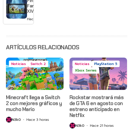
Final
el primero
Fantasy
XIV llega a
Switch 2 y
Hace 3 días
te deja
jugar un
mes sin
pagar
suscripción
ARTÍCULOS RELACIONADOS
Noticias
Switch 2
Noticias
PlayStation 5
Xbox Series
Minecraft llega a Switch
Rockstar mostrará más
2 con mejores gráficos y
de GTA 6 en agosto con
mucho Mario
estreno anticipado en
Netflix
N3k0
Hace 3 horas
N3k0
Hace 21 horas