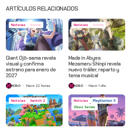
en Netflix
ARTÍCULOS RELACIONADOS
Noticias
Anime
Noticias
Anime
Giant Ojō-sama revela
Made in Abyss:
visual y confirma
Mezameru Shinpi revela
estreno para enero de
nuevo tráiler, reparto y
2027
tema musical
N3k0
Hace 22 horas
N3k0
Hace 1 día
Noticias
Switch 2
Noticias
PlayStation 5
Xbox Series