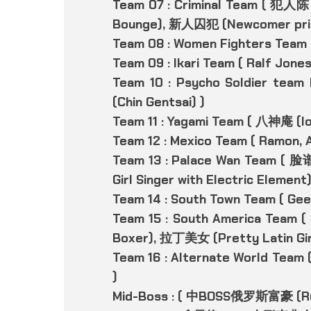
Team 07 : Criminal Team ( 犯人陈
Bounge), 新人囚犯 (Newcomer pris
Team 08 : Women Fighters Team (
Team 09 : Ikari Team ( Ralf Jones,
Team 10 : Psycho Soldier tea
(Chin Gentsai) )
Team 11 : Yagami Team ( 八神庵 (Ior
Team 12 : Mexico Team ( Ramon, A
Team 13 : Palace Wan Team (
Girl Singer with Electric Elem
Team 14 : South Town Team ( Ge
Team 15 : South America Team
Boxer), 拉丁美女 (Pretty Latin Girl
Team 16 : Alternate World Team
)
Mid-Boss : ( 中BOSS俄罗斯富豪 (Russi