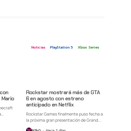
Noticias
PlayStation 5
Xbox Series
 con
Rockstar mostrará más de GTA
 Mario
6 en agosto con estreno
anticipado en Netflix
necraft
a
Rockstar Games finalmente puso fecha a
la próxima gran presentación de Grand...
N3k0
Hace 2 días