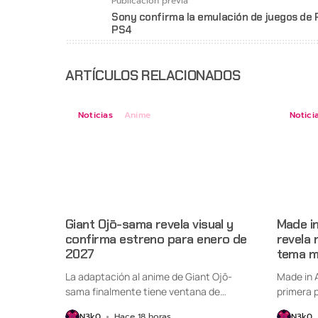
Publicación previa
Sony confirma la emulación de juegos de 
PS4
ARTÍCULOS RELACIONADOS
Noticias
Anime
Notici
Giant Ojō-sama revela visual y
Made i
confirma estreno para enero de
revela 
2027
tema m
La adaptación al anime de Giant Ojō-
Made in 
sama finalmente tiene ventana de
primera p
estreno....
N3k0
Hace 18 horas
N3k0