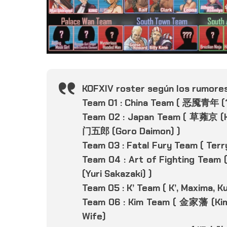
KOFXIV roster según los rumore
Team 01 : China Team ( 恶魇青年 (
Team 02 : Japan Team ( 草蕹京 (
门五郎 (Goro Daimon) )
Team 03 : Fatal Fury Team ( Ter
Team 04 : Art of Fighting Tea
(Yuri Sakazaki) )
Team 05 : K’ Team ( K’, Maxima, K
Team 06 : Kim Team ( 金家藩 (Ki
Wife)