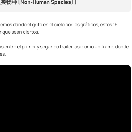
类物种 (Non-Human Species) )
os dando el grito en el cielo por los gráficos, estos 16
 que sean ciertos.
s entre el primer y segundo trailer, asi como un frame donde
es.