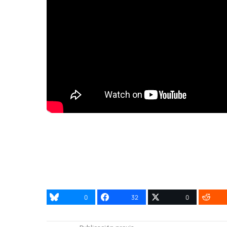
0
32
0