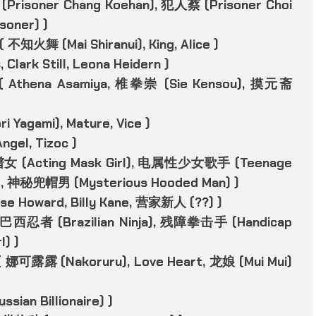
 (Prisoner Chang Koehan), 犯人蔡 (Prisoner Choi
oner) )
 不知火舞 (Mai Shiranui), King, Alice )
 Clark Still, Leona Heidern )
m ( Athena Asamiya, 椎拳崇 (Sie Kensou), 摸元斋
i Yagami), Mature, Vice )
ngel, Tizoc )
 脸谱女 (Acting Mask Girl), 电属性少女歌手 (Teenage
ent), 神秘兜帽男 (Mysterious Hooded Man) )
ese Howard, Billy Kane, 营家新人 (??) )
 ( 巴西忍者 (Brazilian Ninja), 残障拳击手 (Handicap
) )
 ( 娜可露露 (Nakoruru), Love Heart, 龙娘 (Mui Mui)
an Billionaire) )