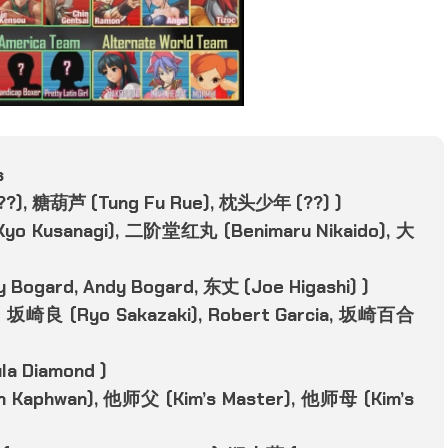
s
??), 糖葫芦 (Tung Fu Rue), 枕头少年 (??) )
Kyo Kusanagi), 二阶堂红丸 (Benimaru Nikaido), 大
ry Bogard, Andy Bogard, 东丈 (Joe Higashi) )
m ( 坂崎良 (Ryo Sakazaki), Robert Garcia, 坂崎百合
ula Diamond )
m Kaphwan), 他师父 (Kim’s Master), 他师母 (Kim’s