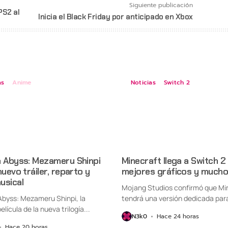
Siguiente publicación
PS2 al
Inicia el Black Friday por anticipado en Xbox
as
Anime
Noticias
Switch 2
n Abyss: Mezameru Shinpi
Minecraft llega a Switch 2
nuevo tráiler, reparto y
mejores gráficos y mucho
usical
Mojang Studios confirmó que Mi
Abyss: Mezameru Shinpi, la
tendrá una versión dedicada par
elícula de la nueva trilogía...
Nintendo Switch...
N3k0
Hace 24 horas
Hace 20 horas