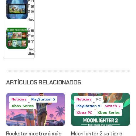
Final
el primero
Fantasy
XIV llega a
Switch 2 y
Hace 3 días
te deja
jugar un
Game
mes sin
Pass
pagar
arranca
suscripción
agosto
Hace 3
con
días
Gears of
War: E-
Day,
Grounded
2 y más
ARTÍCULOS RELACIONADOS
Noticias
PlayStation 5
Noticias
PC
Xbox Series
PlayStation 5
Switch 2
Xbox PC
Xbox Series
Rockstar mostrará más
Moonlighter 2 ya tiene