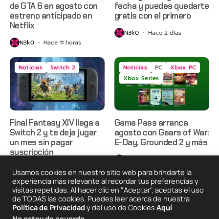
de GTA 6 en agosto con
fecha y puedes quedarte
estreno anticipado en
gratis con el primero
Netflix
N3k0
Hace 2 días
N3k0
Hace 11 horas
Noticias
Switch 2
Noticias
PC
Xbox PC
Xbox Series
Final Fantasy XIV llega a
Game Pass arranca
Switch 2 y te deja jugar
agosto con Gears of War:
un mes sin pagar
E-Day, Grounded 2 y más
suscripción
N3k0
Hace 3 días
N3k0
Hace 3 días
Usamos cookies en nuestro sitio web para brindarte la
experiencia más relevante al recordar tus preferencias y
visitas repetidas. Al hacer clic en "Aceptar", aceptas el uso
de TODAS las cookies. Puedes leer acerca de nuestra
2025 © Degeneraciónx.com | Anime, Games & Nothing
Política de Privacidad
y del uso de Cookies
Aquí
Else
No estoy de acuerdo
.