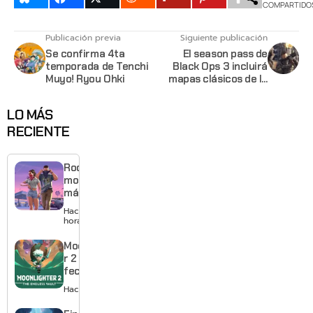
COMPARTIDO
Publicación previa
Siguiente publicación
Se confirma 4ta
El season pass de
temporada de Tenchi
Black Ops 3 incluirá
Muyo! Ryou Ohki
mapas clásicos de la
serie y zombies
LO MÁS
RECIENTE
Rockstar
mostrará
más de
GTA 6 en
Hace 11
agosto
horas
con
estreno
Moonlighte
anticipado
r 2 ya tiene
en Netflix
fecha y
puedes
Hace 2 días
quedarte
gratis con