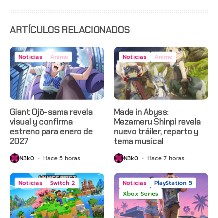
estreno
anticipado
en Netflix
ARTÍCULOS RELACIONADOS
Noticias
Anime
Noticias
Anime
Giant Ojō-sama revela
Made in Abyss:
visual y confirma
Mezameru Shinpi revela
estreno para enero de
nuevo tráiler, reparto y
2027
tema musical
N3k0
Hace 5 horas
N3k0
Hace 7 horas
Noticias
Switch 2
Noticias
PlayStation 5
Xbox Series