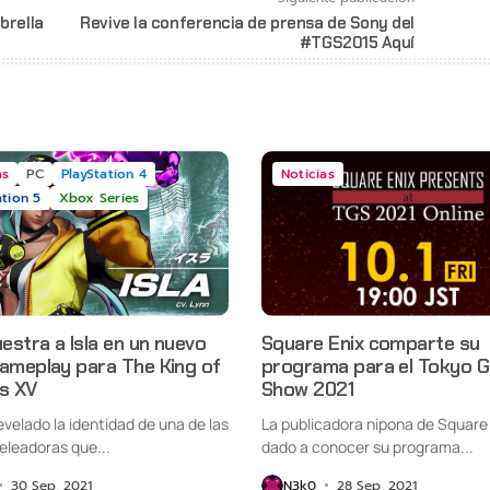
brella
Revive la conferencia de prensa de Sony del
#TGS2015 Aquí
as
PC
PlayStation 4
Noticias
ation 5
Xbox Series
stra a Isla en un nuevo
Square Enix comparte su
gameplay para The King of
programa para el Tokyo 
rs XV
Show 2021
velado la identidad de una de las
La publicadora nipona de Square 
eleadoras que...
dado a conocer su programa...
30 Sep, 2021
N3k0
28 Sep, 2021