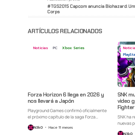
#TGS2015 Capcom anuncia Biohazard: Um
Corps
ARTÍCULOS RELACIONADOS
Noticias
PC
Xbox Series
Notici
PlaySt
Forza Horizon 6 llega en 2026 y
SNK mue
nos llevará a Japón
video 
Fighte
Playground Games confirmó oficialmente
el próximo capítulo de la saga Forza
SNK ha re
Horizon,...
nuevas p
N3k0
Hace 11 meses
N3k0