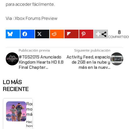
para acceder fácilmente
.
Via :
Xbox Forums Preview
8
COMPARTIDO
Publicación previa
Siguiente publicación
#TGS2015 Anunciado
Activity Feed, espacio
Kingdom Hearts HD II.8
de 2GB en la nube y
Final Chapter
más en la nueva
Prologue
actualización para el
Xbox 360
LO MÁS
RECIENTE
Rockstar
mostrará
más de
GTA 6 en
Hace 3
agosto
horas