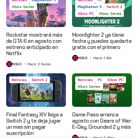
Xbox Series
PlayStation 5
Switch 2
Xbox PC
Xbox Series
Rockstar mostrará más
Moonlighter 2 ya tiene
de GTA 6 en agosto con
fecha y puedes quedarte
estreno anticipado en
gratis con el primero
Netflix
N3k0
Hace 1 día
N3k0
Hace 3 horas
Noticias
Switch 2
Noticias
PC
Xbox PC
Xbox Series
Final Fantasy XIV llega a
Game Pass arranca
Switch 2 y te deja jugar
agosto con Gears of War:
un mes sin pagar
E-Day, Grounded 2 y más
suscripción
N3k0
Hace 2 días