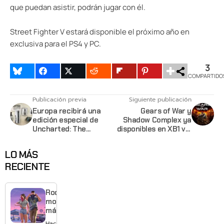
que puedan asistir, podrán jugar con él.
Street Fighter V estará disponible el próximo año en
exclusiva para el PS4 y PC.
3
COMPARTIDO
Publicación previa
Siguiente publicación
Europa recibirá una
Gears of War y
edición especial de
Shadow Complex ya
Uncharted: The
disponibles en XB1 vía
Nathan Drake
retrocompatibilidad
Collection
para miembros
LO MÁS
preview
RECIENTE
Rockstar
mostrará
más de
GTA 6 en
Hace 15