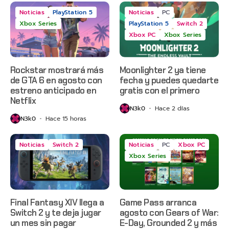
Noticias
PlayStation 5
Noticias
PC
Xbox Series
PlayStation 5
Switch 2
Xbox PC
Xbox Series
Rockstar mostrará más
Moonlighter 2 ya tiene
de GTA 6 en agosto con
fecha y puedes quedarte
estreno anticipado en
gratis con el primero
Netflix
N3k0
Hace 2 días
N3k0
Hace 15 horas
Noticias
Switch 2
Noticias
PC
Xbox PC
Xbox Series
Final Fantasy XIV llega a
Game Pass arranca
Switch 2 y te deja jugar
agosto con Gears of War:
un mes sin pagar
E-Day, Grounded 2 y más