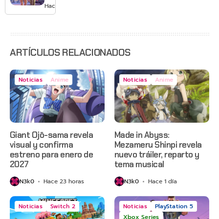
GTA 6 en
Hace 2 días
agosto
con
estreno
anticipado
en Netflix
ARTÍCULOS RELACIONADOS
Noticias
Anime
Noticias
Anime
Giant Ojō-sama revela
Made in Abyss:
visual y confirma
Mezameru Shinpi revela
estreno para enero de
nuevo tráiler, reparto y
2027
tema musical
N3k0
Hace 23 horas
N3k0
Hace 1 día
Noticias
Switch 2
Noticias
PlayStation 5
Xbox Series