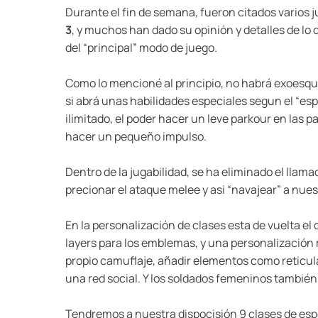
Durante el fin de semana, fueron citados varios 
3
, y muchos han dado su opinión y detalles de lo
del “principal” modo de juego.
Como lo mencioné al principio, no habrá exoesquel
si abrá unas habilidades especiales segun el “e
ilimitado, el poder hacer un leve parkour en las p
hacer un pequeño impulso.
Dentro de la jugabilidad, se ha eliminado el llama
precionar el ataque melee y asi “navajear” a nue
En la personalización de clases esta de vuelta el
layers para los emblemas, y una personalizació
propio camuflaje, añadir elementos como reticul
una red social. Y los soldados femeninos también
Tendremos a nuestra dispocisión 9 clases de espe