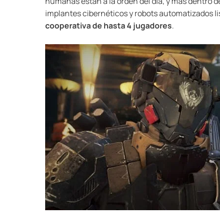
humanas estan a la orden del día, y más dentro 
implantes cibernéticos y robots automatizados li
cooperativa de hasta 4 jugadores
.