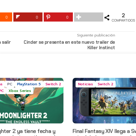
2
0
0
0
COMPARTIDOS
Siguiente publicación
 salir
Cinder se presenta en este nuevo trailer de
Killer Instinct
as
PC
PlayStation 5
Switch 2
Noticias
Switch 2
PC
Xbox Series
hter 2 ya tiene fecha y
Final Fantasy XIV llega a S