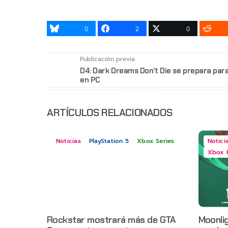
0
2
0
Publicación previa
D4: Dark Dreams Don’t Die se prepara para
en PC
ARTÍCULOS RELACIONADOS
Noticias
PlayStation 5
Xbox Series
Notici
Xbox 
Rockstar mostrará más de GTA
Moonlig