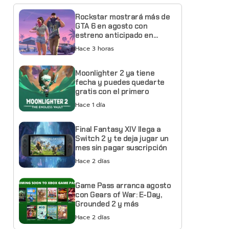
Rockstar mostrará más de
GTA 6 en agosto con
estreno anticipado en
Netflix
Hace 3 horas
Moonlighter 2 ya tiene
fecha y puedes quedarte
gratis con el primero
Hace 1 día
Final Fantasy XIV llega a
Switch 2 y te deja jugar un
mes sin pagar suscripción
Hace 2 días
Game Pass arranca agosto
con Gears of War: E-Day,
Grounded 2 y más
Hace 2 días