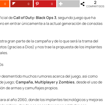
2
0
0
0
COMPARTIDOS
ficial de
Call of Duty: Black Ops 3
, segundo juego que ha
imero en entrar únicamente a la actual generación de consolas
stra gran parte de la campaña y de lo que será la trama del
os (gracias a Dios) y nos trae la propuesta de los implantes
ales.
Gs
do y desmentido muchos rumores acerca del juego, asi como
 de juego;
Campaña, Multiplayer y Zombies
, desde el uso de
ión de armas y camuflajes propios.
evara al año 2060, donde los implantes tecnológicos y mejoras