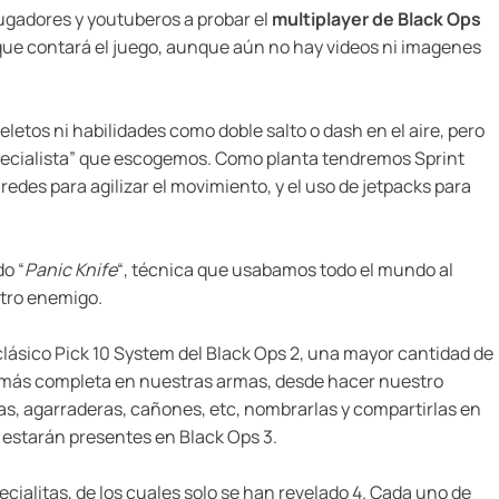
jugadores y youtuberos a probar el
multiplayer de Black Ops
 que contará el juego, aunque aún no hay videos ni imagenes
etos ni habilidades como doble salto o dash en el aire, pero
specialista” que escogemos. Como planta tendremos Sprint
aredes para agilizar el movimiento, y el uso de jetpacks para
do “
Panic Knife
“, técnica que usabamos todo el mundo al
stro enemigo.
 clásico Pick 10 System del Black Ops 2, una mayor cantidad de
n más completa en nuestras armas, desde hacer nuestro
as, agarraderas, cañones, etc, nombrarlas y compartirlas en
 estarán presentes en Black Ops 3.
cialitas, de los cuales solo se han revelado 4. Cada uno de