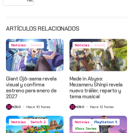
Hace 1 día
agosto
con
estreno
anticipado
en Netflix
ARTÍCULOS RELACIONADOS
Noticias
Anime
Noticias
Anime
Giant Ojō-sama revela
Made in Abyss:
visual y confirma
Mezameru Shinpi revela
estreno para enero de
nuevo tráiler, reparto y
2027
tema musical
N3k0
Hace 10 horas
N3k0
Hace 12 horas
Noticias
Switch 2
Noticias
PlayStation 5
Xbox Series