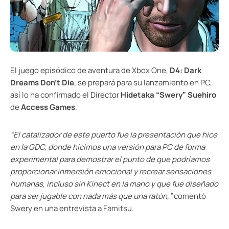
El juego episódico de aventura de Xbox One,
D4: Dark
Dreams Don’t Die
, se prepará para su lanzamiento en PC,
así lo ha confirmado el Director
Hidetaka “Swery” Suehiro
de
Access Games
.
“El catalizador de este
puerto
fue la presentación
que hice
en la GDC
,
donde hicimos
una versión para PC
de forma
experimental
para demostrar
el punto de que
podríamos
proporcionar
inmersión
emocional y
recrear
sensaciones
humanas
, incluso sin
Kinect
en la mano y
que fue diseñado
para
ser
jugable con
nada más que una
ratón,”
comentó
Swery en una entrevista a
Famitsu
.