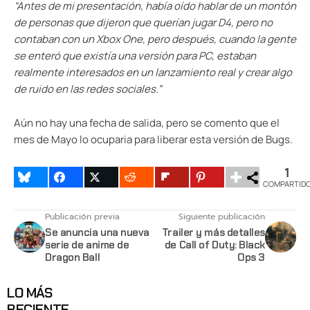
“Antes de mi
presentación,
había oído hablar
de un montón
de
personas que dijeron
que
querían jugar
D4
, pero
no
contaban con
un Xbox
One,
pero
después, cuando
la gente
se enteró que
existía
una versión para PC
,
estaban
realmente interesados en un lanzamiento real
y crear
algo
de ruido
en las redes sociales
.”
Aún no hay una fecha de salida, pero se comento que el
mes de Mayo lo ocuparia para liberar esta versión de Bugs.
1
COMPARTID
Publicación previa
Siguiente publicación
Se anuncia una nueva
Trailer y más detalles
serie de anime de
de Call of Duty: Black
Dragon Ball
Ops 3
LO MÁS
RECIENTE