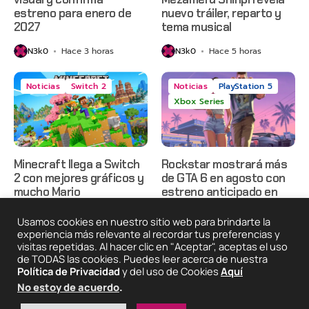
estreno para enero de
nuevo tráiler, reparto y
2027
tema musical
N3k0
Hace 3 horas
N3k0
Hace 5 horas
Noticias
Switch 2
Noticias
PlayStation 5
Xbox Series
Minecraft llega a Switch
Rockstar mostrará más
2 con mejores gráficos y
de GTA 6 en agosto con
mucho Mario
estreno anticipado en
Netflix
N3k0
Hace 8 horas
Usamos cookies en nuestro sitio web para brindarte la
N3k0
Hace 1 día
experiencia más relevante al recordar tus preferencias y
visitas repetidas. Al hacer clic en "Aceptar", aceptas el uso
de TODAS las cookies. Puedes leer acerca de nuestra
Política de Privacidad
y del uso de Cookies
Aquí
2025 © Degeneraciónx.com | Anime, Games & Nothing
No estoy de acuerdo
.
Else
Quiénes
Condiciones De
Políticas De
¡Colabora!