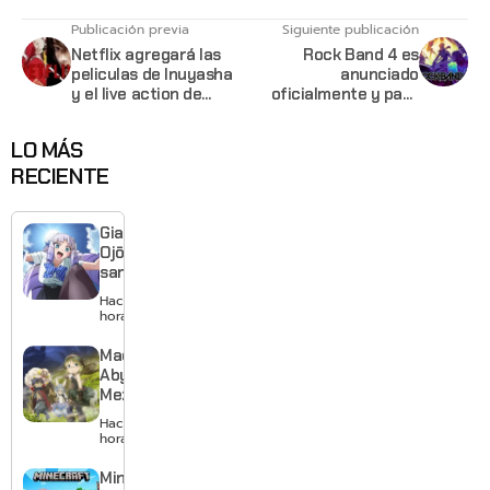
Publicación previa
Siguiente publicación
Netflix agregará las
Rock Band 4 es
peliculas de Inuyasha
anunciado
y el live action de
oficialmente y para
Rurouni Kenshin
este año
LO MÁS
RECIENTE
Giant
Ojō-
sama
revela
Hace 3
visual y
horas
confirma
estreno
Made in
para
Abyss:
enero de
Mezameru
2027
Shinpi
Hace 5
revela
horas
nuevo
tráiler,
Minecraft