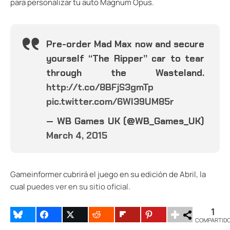
para personalizar tu auto Magnum Opus.
Pre-order Mad Max now and secure
yourself “The Ripper” car to tear
through the Wasteland.
http://t.co/8BFjS3gmTp
pic.twitter.com/6WI39UM85r
— WB Games UK (@WB_Games_UK)
March 4, 2015
Gameinformer cubrirá el juego en su edición de Abril, la
cual
puedes ver en su sitio oficial
.
1
COMPARTID